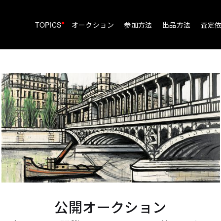
•
TOPICS
オークション
参加方法
出品方法
査定
公開オークション