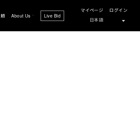
マイページ
ログイン
依頼
About Us
Live Bid