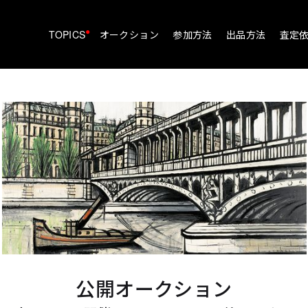
•
TOPICS
オークション
参加方法
出品方法
査定
公開オークション