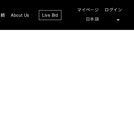
マイページ
ログイン
依頼
About Us
Live Bid