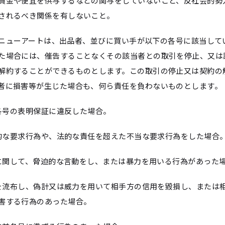
資金や便宜を供与するなどの関与をしていないこと、反社会的勢
されるべき関係を有しないこと。
 東西ニューアートは、出品者、並びに買い手が以下の各号に該当して
た場合には、催告することなくその該当者との取引を停止、又は
解約することができるものとします。この取引の停止又は契約の
者に損害等が生じた場合も、何ら責任を負わないものとします。
前項各号の表明保証に違反した場合。
暴力的な要求行為や、法的な責任を超えた不当な要求行為をした場合
取引に関して、脅迫的な言動をし、または暴力を用いる行為があった
風説を流布し、偽計又は威力を用いて相手方の信用を毀損し、または
害する行為のあった場合。