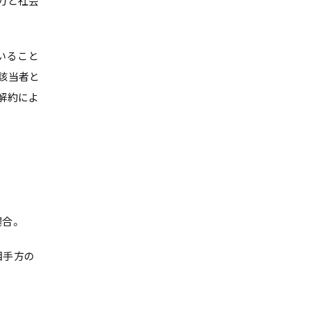
力と社会
いること
該当者と
解約によ
。
場合。
相手方の