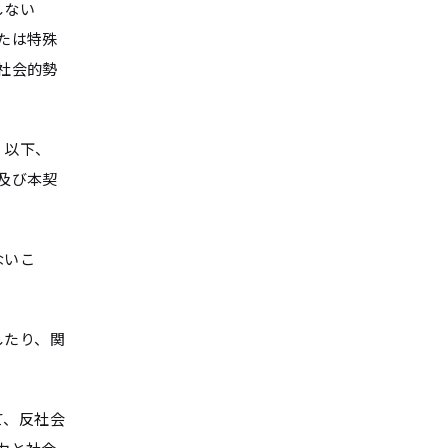
しない
たは特殊
社会的勢
、以下、
及び本契
ないこ
したり、関
て、反社会