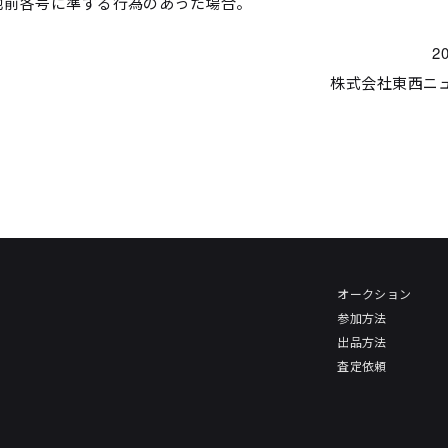
その他前各号に準ずる行為のあった場合。
2
株式会社東西ニ
オークション
参加方法
出品方法
査定依頼