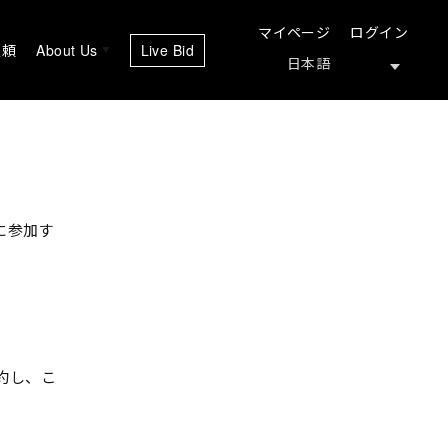
マイページ
ログイン
依頼
About Us
Live Bid
に参加す
約し、こ