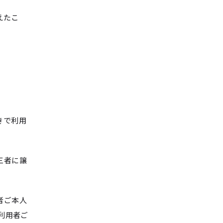
えたこ
きで利用
三者に譲
者ご本人
利用者ご