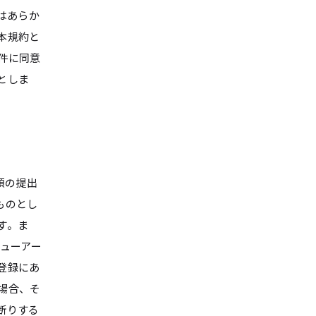
はあらか
本規約と
件に同意
としま
類の提出
ものとし
す。ま
ューアー
登録にあ
場合、そ
断りする