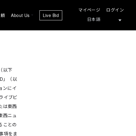
マイページ
ログイン
依頼
About Us
Live Bid
（以下
D」（以
ョンにイ
ライブビ
たは東西
東西ニュ
ることの
事項をま