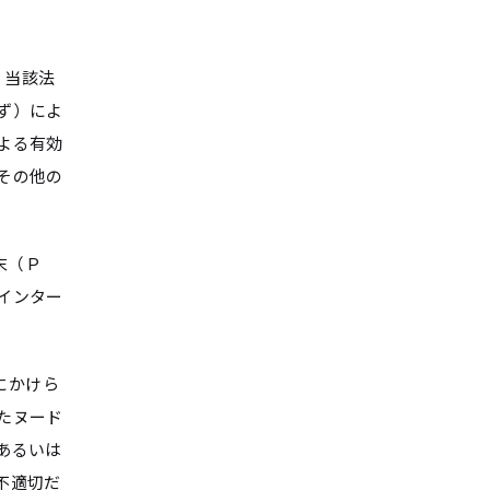
、当該法
ず）によ
よる有効
その他の
末（Ｐ
インター
にかけら
たヌード
あるいは
不適切だ