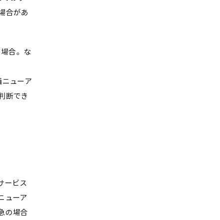
場合があ
る場合。な
西ニューア
判断でき
サービス
ニューア
急の場合