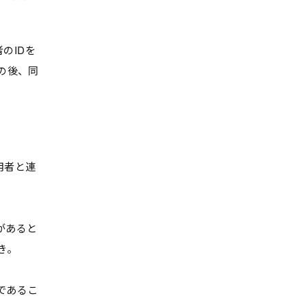
のIDを
の後、同
用者と連
があると
き。
であるこ