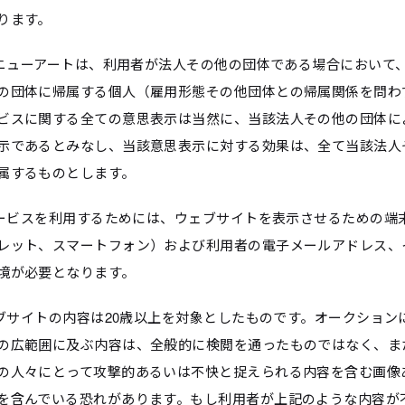
ります。
東西ニューアートは、利用者が法人その他の団体である場合において
の団体に帰属する個人（雇用形態その他団体との帰属関係を問わ
ビスに関する全ての意思表示は当然に、当該法人その他の団体に
示であるとみなし、当該意思表示に対する効果は、全て当該法人
属するものとします。
本サービスを利用するためには、ウェブサイトを表示させるための端
レット、スマートフォン）および利用者の電子メールアドレス、
境が必要となります。
ウェブサイトの内容は20歳以上を対象としたものです。オークション
の広範囲に及ぶ内容は、全般的に検閲を通ったものではなく、ま
の人々にとって攻撃的あるいは不快と捉えられる内容を含む画像
を含んでいる恐れがあります。もし利用者が上記のような内容が