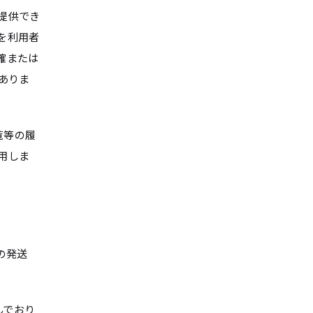
提供でき
を利用者
確または
ありま
覧等の履
用しま
の発送
んでおり