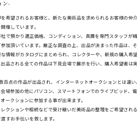
ョン-
却を希望されるお客様と、新たな美術品を求められるお客様の仲
を開催しています。
弊社で預かり適正価格、コンディション、真贋を専門スタッフが
ご参加頂いています。厳正な調査の上、出品が決まった作品は、
要な情報がカタログにまとめられ、
コレクターや、新規の購入希
、出品される全ての作品は下見会場で展示を行い、購入希望者は
約数百点の作品が出品され、インターネットオークションとは違い
は会場参加の他にパソコン、スマートフォンでのライブビッド、
もオークションに参加する事が出来ます。
コレクションや相続などで受け継いだ美術品の整理をご希望され
け渡すお手伝いを致します。