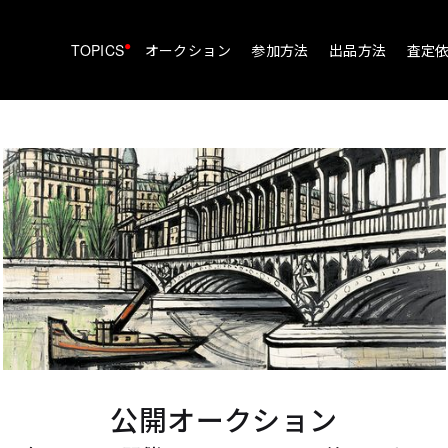
•
TOPICS
オークション
参加方法
出品方法
査定
公開オークション