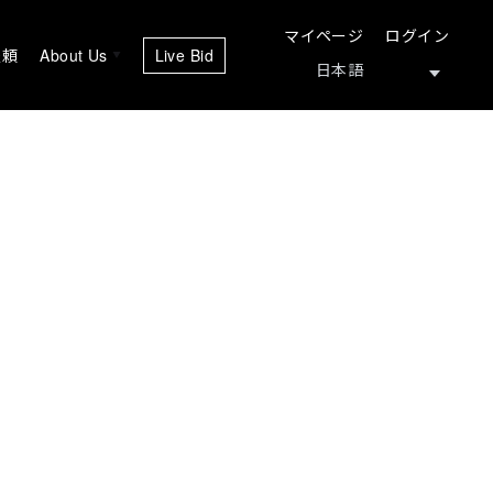
マイページ
ログイン
依頼
About Us
Live Bid