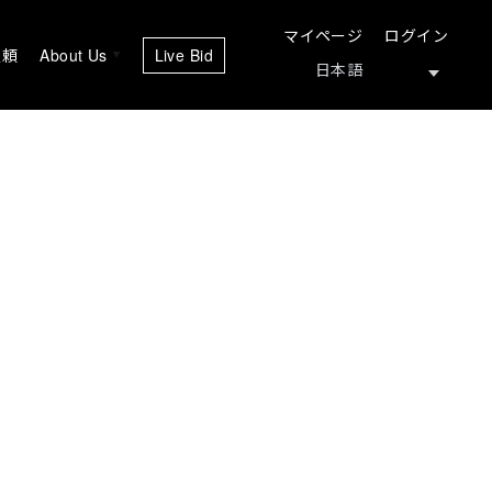
マイページ
ログイン
依頼
About Us
Live Bid