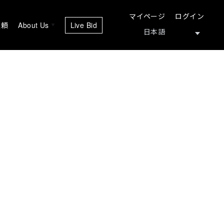
マイページ
ログイン
依頼
About Us
Live Bid