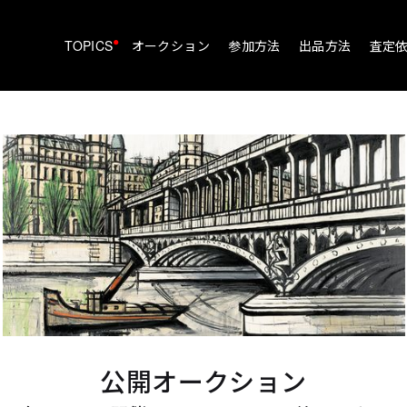
•
TOPICS
オークション
参加方法
出品方法
査定
公開オークション