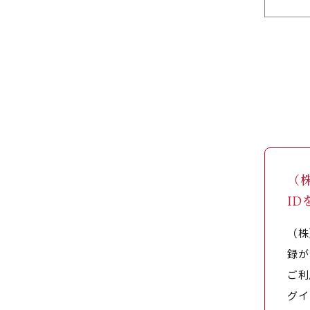
（
I
（株
録が
ご利
グイ