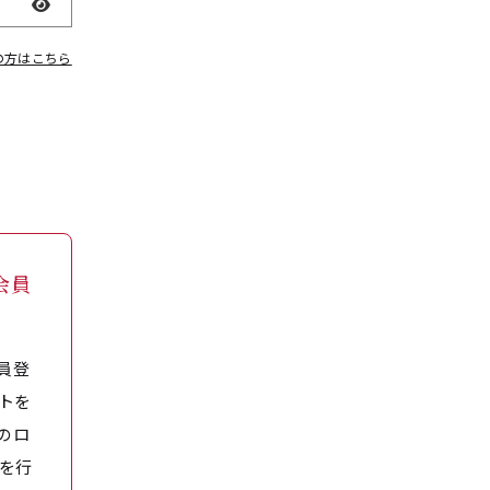
表示
の方はこちら
会員
員登
トを
のロ
を行