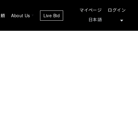
マイページ
ログイン
依頼
About Us
Live Bid