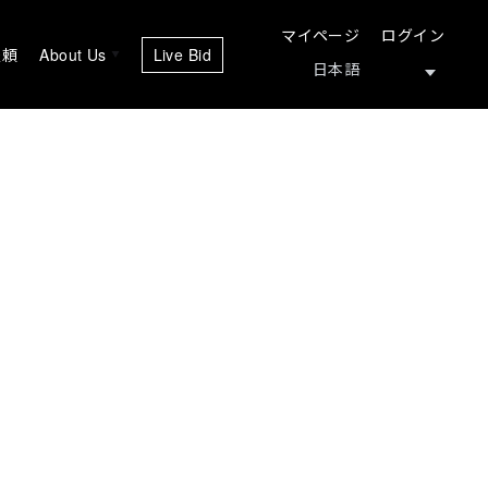
マイページ
ログイン
依頼
About Us
Live Bid