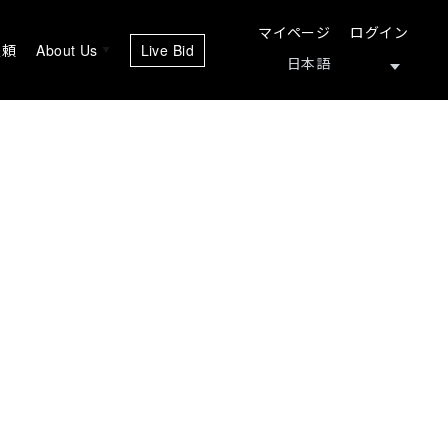
マイページ
ログイン
依頼
About Us
Live Bid