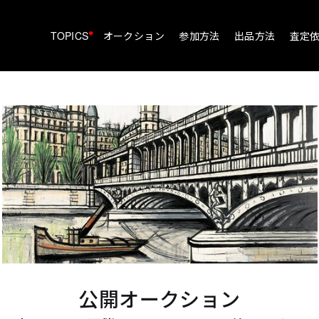
•
TOPICS
オークション
参加方法
出品方法
査定
公開オークション