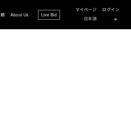
マイページ
ログイン
依頼
About Us
Live Bid