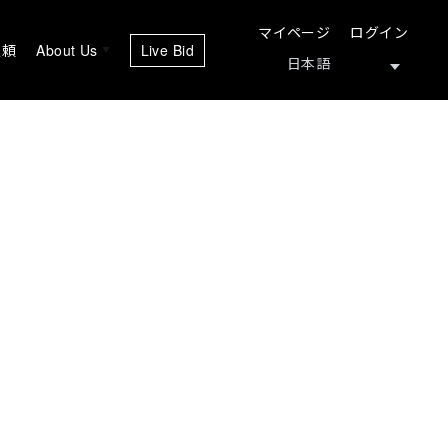
マイページ
ログイン
依頼
About Us
Live Bid