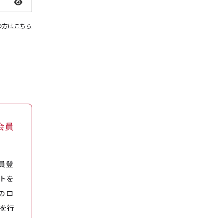
表示
の方はこちら
会員
員登
トを
のロ
を行