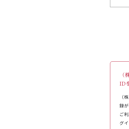
（
I
（株
録が
ご利
グイ