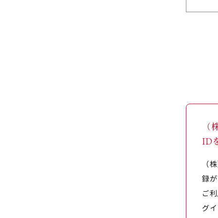
（
I
（株
録が
ご利
グイ