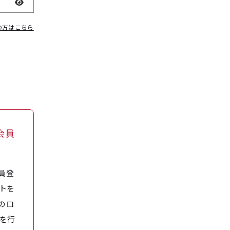
表示
の方はこちら
会員
員登
トを
のロ
を行