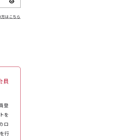
表示
の方はこちら
会員
員登
トを
のロ
を行