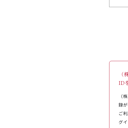
（
I
（株
録が
ご利
グイ