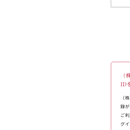
（
I
（株
録が
ご利
グイ