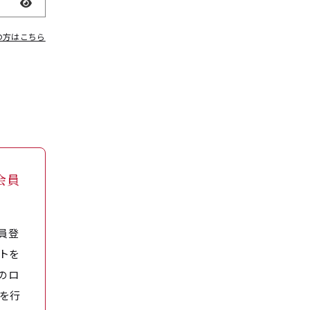
表示
の方はこちら
会員
員登
トを
のロ
を行