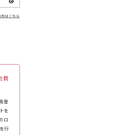
表示
の方はこちら
会員
員登
トを
のロ
を行