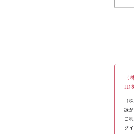
（
I
（株
録が
ご利
グイ