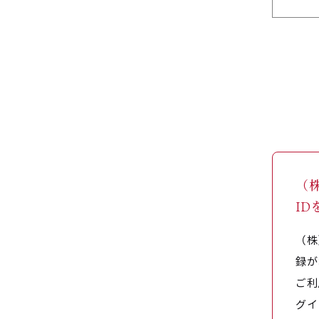
（
I
（株
録が
ご利
グイ