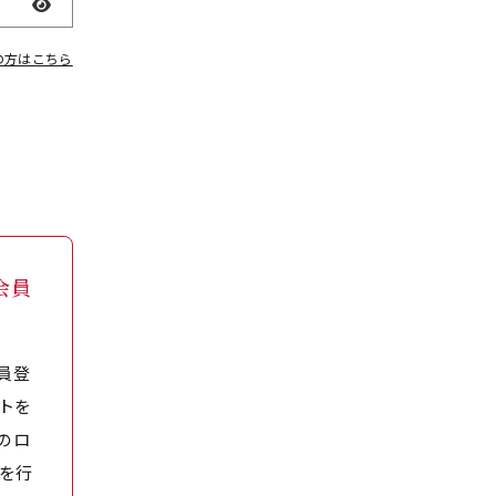
表示
の方はこちら
会員
員登
トを
のロ
を行