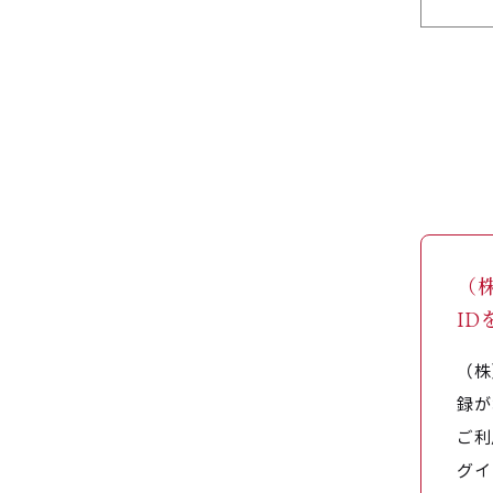
（
I
（株
録が
ご利
グイ