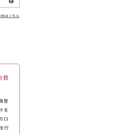
表示
の方はこちら
会員
員登
トを
のロ
を行