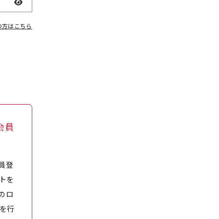
表示
の方はこちら
会員
員登
トを
のロ
を行