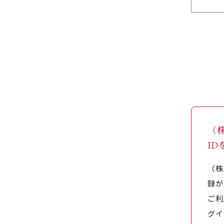
（
I
（株
録が
ご利
グイ