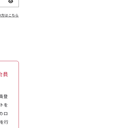
表示
の方はこちら
会員
員登
トを
のロ
を行