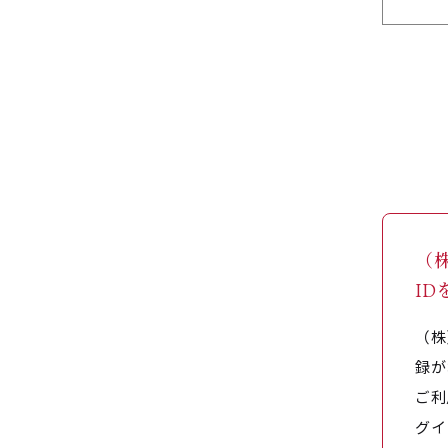
（
I
（株
録が
ご利
グイ