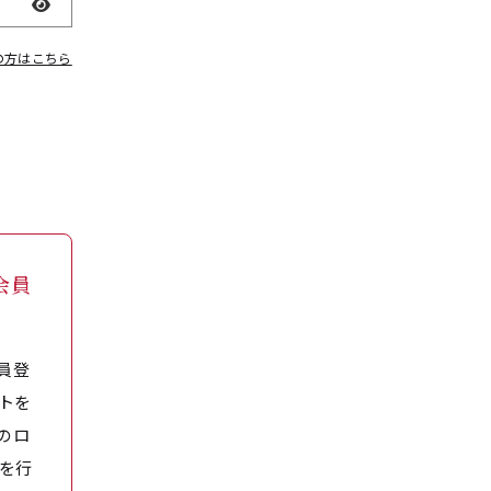
表示
の方はこちら
会員
員登
トを
のロ
を行