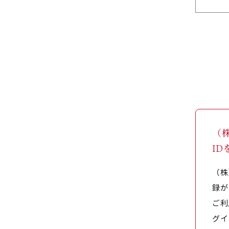
（
I
（株
録が
ご利
グイ