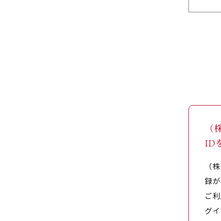
（
I
（株
録が
ご利
グイ