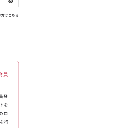
表示
の方はこちら
会員
員登
トを
のロ
を行