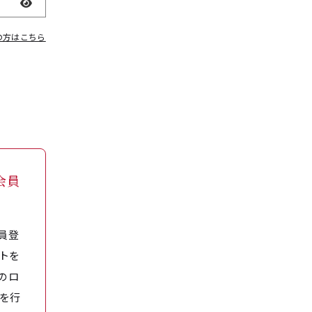
表示
の方はこちら
会員
員登
トを
のロ
を行