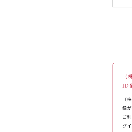
（
I
（株
録が
ご利
グイ