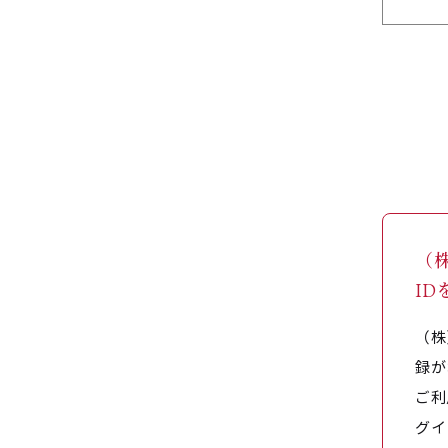
（
I
（株
録が
ご利
グイ