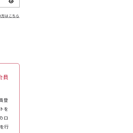
表示
の方はこちら
会員
員登
トを
のロ
を行