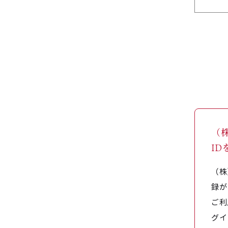
（
I
（株
録が
ご利
グイ