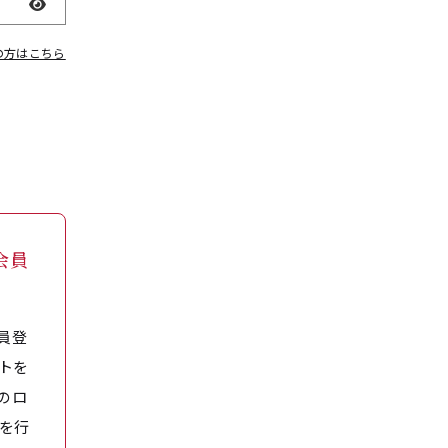
表示
の方はこちら
会員
員登
トを
のロ
を行