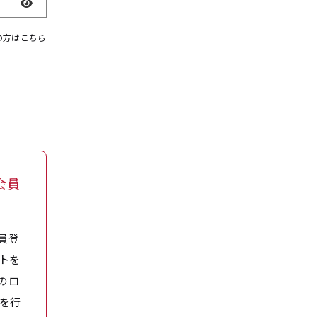
表示
の方はこちら
会員
員登
トを
のロ
を行