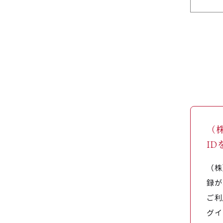
（
I
（株
録が
ご利
グイ