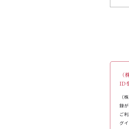
（
I
（株
録が
ご利
グイ