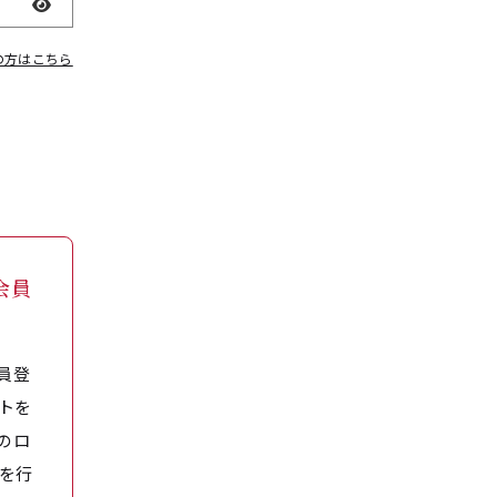
表示
の方はこちら
会員
員登
トを
のロ
を行