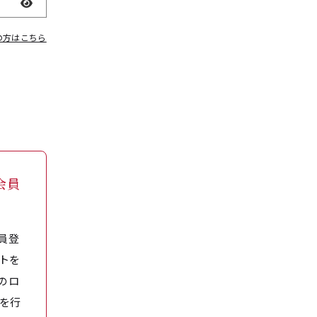
表示
の方はこちら
会員
員登
トを
のロ
を行