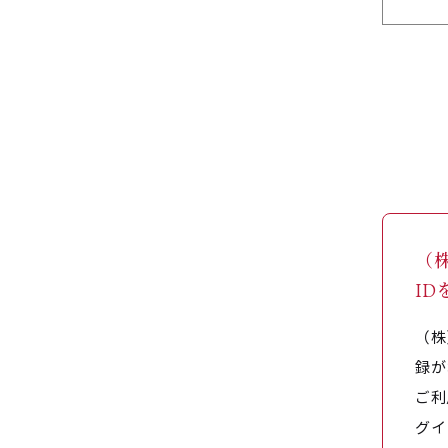
（
I
（株
録が
ご利
グイ