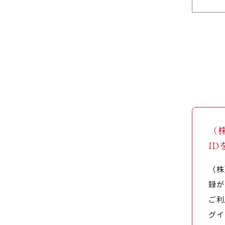
（
I
（株
録が
ご利
グイ