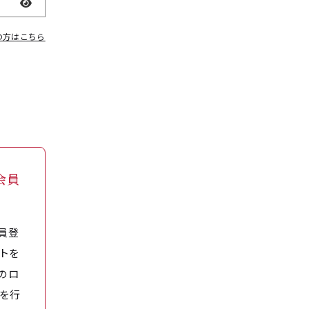
表示
の方はこちら
会員
員登
トを
のロ
を行