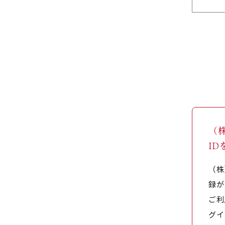
（
I
（株
録が
ご利
グイ