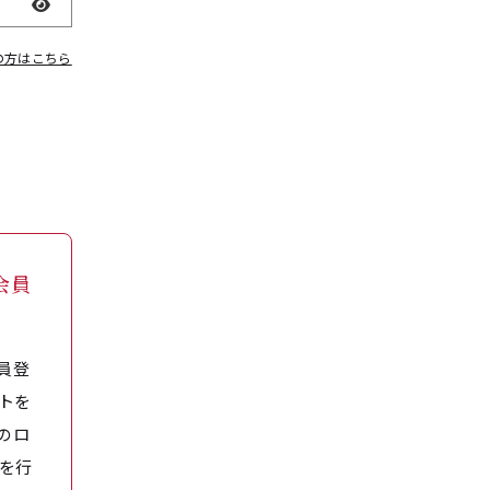
表示
の方はこちら
会員
員登
トを
のロ
を行