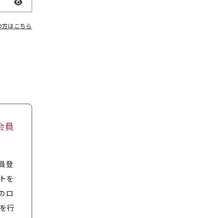
表示
の方はこちら
会員
員登
トを
のロ
を行