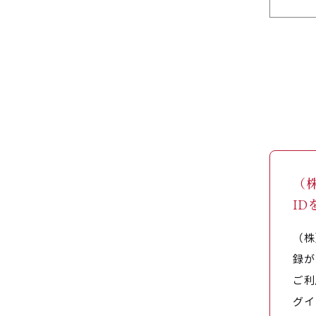
（
I
（株
録が
ご利
グイ