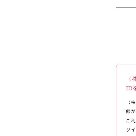
（
I
（株
録が
ご利
グイ