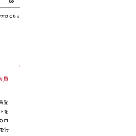
表示
の方はこちら
会員
員登
トを
のロ
を行