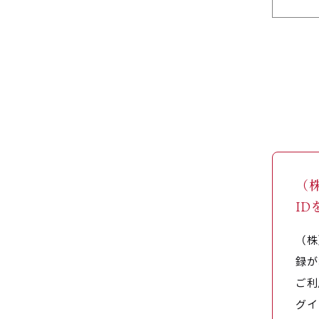
（
I
（株
録が
ご利
グイ