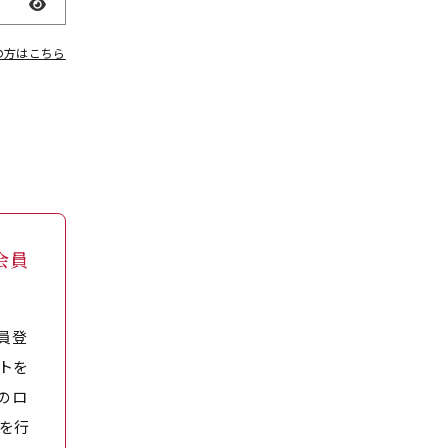
表示
の方はこちら
会員
員登
トを
のロ
を行