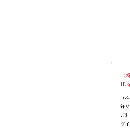
（
I
（株
録が
ご利
グイ