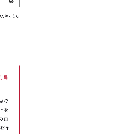
表示
の方はこちら
会員
員登
トを
のロ
を行