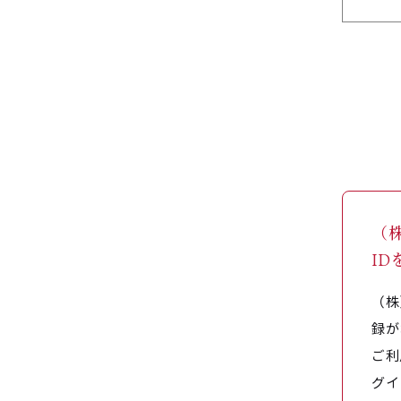
（
I
（株
録が
ご利
グイ