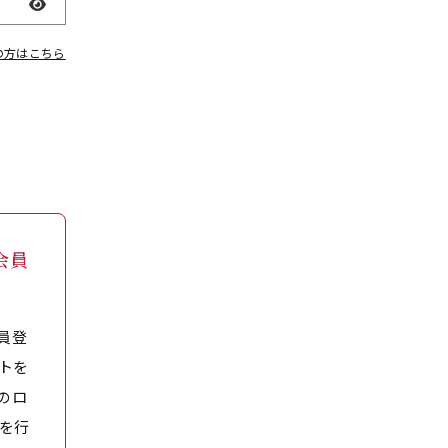
表示
の方はこちら
会員
員登
トを
のロ
を行